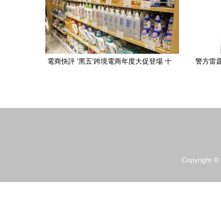
電商快評 '黑五'跨境電商年度大促登場 十
警方雷
大防坑攻略助力日用品消費
Copyright ©