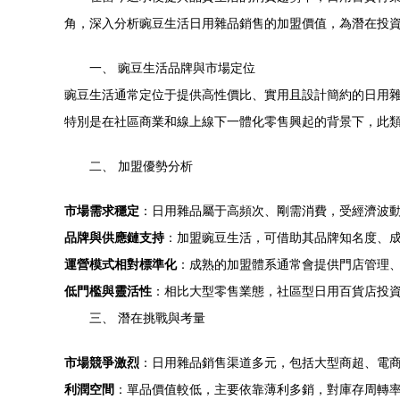
角，深入分析豌豆生活日用雜品銷售的加盟價值，為潛在投
一、 豌豆生活品牌與市場定位
豌豆生活通常定位于提供高性價比、實用且設計簡約的日用
特別是在社區商業和線上線下一體化零售興起的背景下，此
二、 加盟優勢分析
市場需求穩定
：日用雜品屬于高頻次、剛需消費，受經濟波
品牌與供應鏈支持
：加盟豌豆生活，可借助其品牌知名度、
運營模式相對標準化
：成熟的加盟體系通常會提供門店管理
低門檻與靈活性
：相比大型零售業態，社區型日用百貨店投
三、 潛在挑戰與考量
市場競爭激烈
：日用雜品銷售渠道多元，包括大型商超、電
利潤空間
：單品價值較低，主要依靠薄利多銷，對庫存周轉