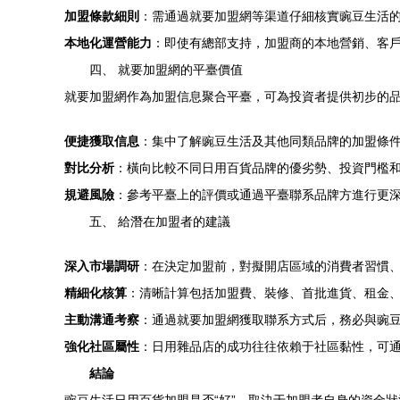
加盟條款細則
：需通過就要加盟網等渠道仔細核實豌豆生活
本地化運營能力
：即使有總部支持，加盟商的本地營銷、客
四、 就要加盟網的平臺價值
就要加盟網作為加盟信息聚合平臺，可為投資者提供初步的
便捷獲取信息
：集中了解豌豆生活及其他同類品牌的加盟條
對比分析
：橫向比較不同日用百貨品牌的優劣勢、投資門檻
規避風險
：參考平臺上的評價或通過平臺聯系品牌方進行更
五、 給潛在加盟者的建議
深入市場調研
：在決定加盟前，對擬開店區域的消費者習慣
精細化核算
：清晰計算包括加盟費、裝修、首批進貨、租金
主動溝通考察
：通過就要加盟網獲取聯系方式后，務必與豌
強化社區屬性
：日用雜品店的成功往往依賴于社區黏性，可
結論