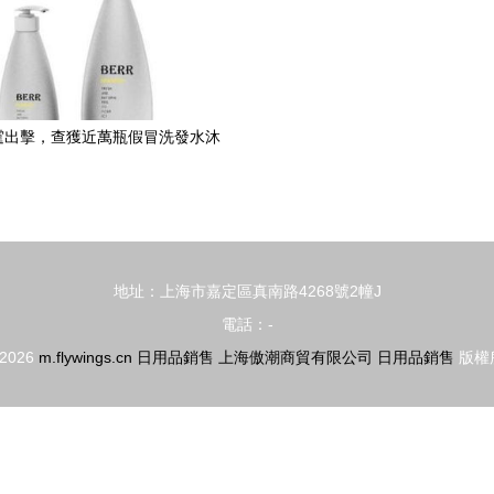
霆出擊，查獲近萬瓶假冒洗發水沐
浴露
地址：上海市嘉定區真南路4268號2幢J
電話：-
 2026
m.flywings.cn
日用品銷售
上海傲潮商貿有限公司
日用品銷售
版權