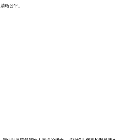
款清晰公平。
。