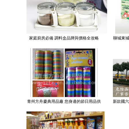
家庭廚房必備 調料盒品牌與價格全攻略
聊城東城
熱
青州方舟慶典用品廠 您身邊的節日用品供
新款國六
應專家