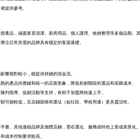
資者提供參考。
雜貨產品，涵蓋家居清潔、廚房用品、個人護理、收納整理等多個品類。
類專注日常所需的品牌具有穩定的客源基礎。
動影響相對較小，能提供持續的現金流。
成熟的產品供應鏈和統一的店面形象，降低初創階段的選品和采購成本。
、陳列指導、促銷活動等支持，有助于加盟商快速上手。
資額可能較低，且店鋪面積和選址（如社區、學校周邊）更具靈活性。
商平臺、其他連鎖品牌及個體店鋪，需在選址、服務或特色上形成差異化
率和成本控制要求較高。