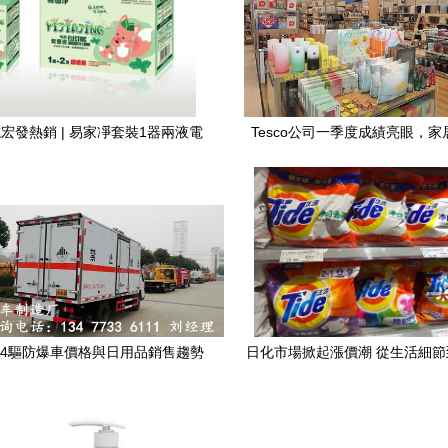
宏發熱銷 | 易家凈套裝1器兩液電
Tesco公司一季度成績亮眼，
蚊香液 黑科技驅蚊多圖呈現
售復蘇，日用品銷售穩步
4驅防爆車價格與日用品銷售趨勢
日化市場掀起漲價潮 從生活細
分析
思