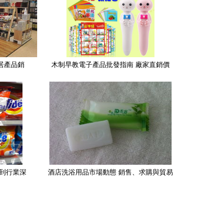
家居產品銷
木制早教電子產品批發指南 廠家直銷價
增長
格、圖片一覽與日用品銷售策略
節到行業深
酒店洗浴用品市場動態 銷售、求購與貿易
信息一網打盡